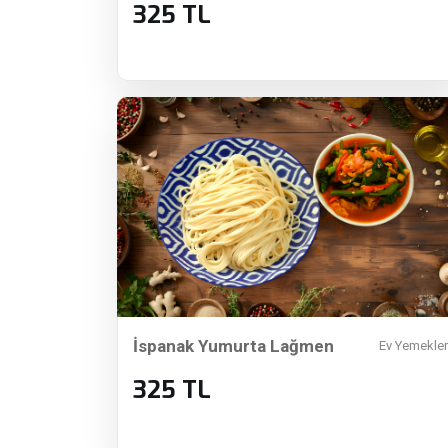
325 TL
İspanak Yumurta Lağmen
Ev Yemekler
325 TL