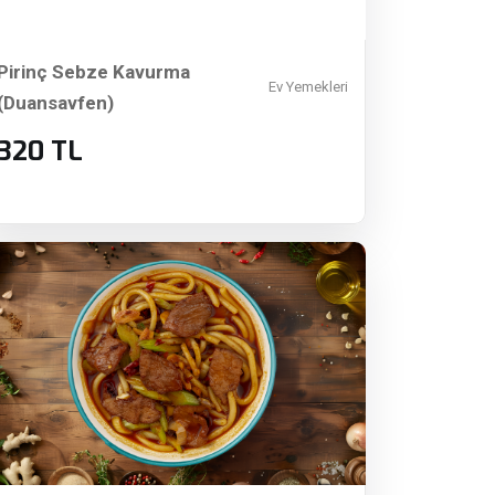
Pirinç Sebze Kavurma
Ev Yemekleri
(Duansavfen)
320 TL