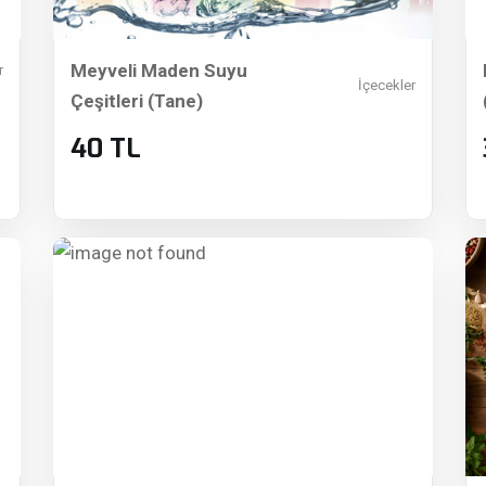
Meyveli Maden Suyu
r
İçecekler
Çeşitleri (Tane)
40 TL