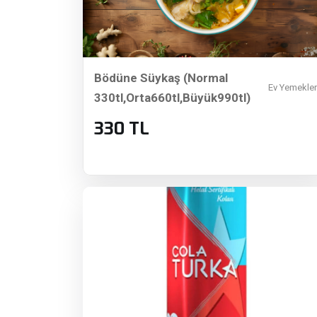
Bödüne Süykaş (Normal
Ev Yemekler
330tl,Orta660tl,Büyük990tl)
330 TL